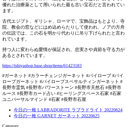
優れた治療薬として用いられた最も古い宝石だと言われてい
ます。
古代エジプト、ギリシャ、ローマで、宝飾品はもとより、寺
院、教会の窓などにはめ込めらたりして使われ、ノアの方舟
の伝説では、この石を明かり代わりに吊り下げられたと言わ
れています。
持つ人に変わらぬ愛情が保証され、忠実さや貞節を守る力が
あるとされています。
https://ishiyashop.base.shop/items/61423183
#ガーネット #カラーチェンジガーネット #パイロープ #パイ
ロープガーネット #パイロープスペサルティンガーネット #
長野市霊気 #長野市パワーストーン #長野市天然石 #長野市
ルース #長野市カード占い #ヒーリングスペース石家 #石家
ユニバーサルマインド #石家 #長野市石屋
今日の一枚 LABRADORITE ラブラドライト 20220624
今日の一枚 GARNET ガーネット 20220625
Category