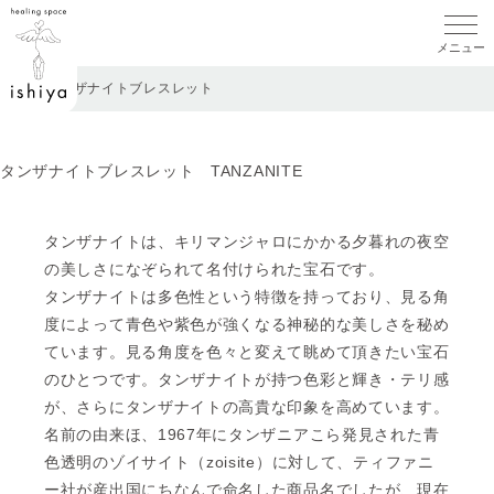
メニ
TOP
>
タンザナイトブレスレット
タンザナイトブレスレット TANZANITE
タンザナイトは、キリマンジャロにかかる夕暮れの夜空
の美しさになぞられて名付けられた宝石です。
タンザナイトは多色性という特徴を持っており、見る角
度によって青色や紫色が強くなる神秘的な美しさを秘め
ています。見る角度を色々と変えて眺めて頂きたい宝石
のひとつです。タンザナイトが持つ色彩と輝き・テリ感
が、さらにタンザナイトの高貴な印象を高めています。
名前の由来ほ、1967年にタンザニアこら発見された青
色透明のゾイサイト（zoisite）に対して、ティファニ
ー社が産出国にちなんで命名した商品名でしたが、現在