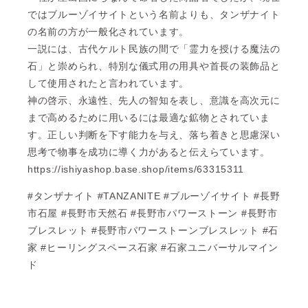
ではブルーゾイサイトという名前よりも、タンザナイト
の名前の方が一般化されています。
一説には、古代ケルト民族の間で「霊力を授ける魔法の
石」と崇められ、特別な儀式用の用具や首長の装飾品と
して使用されたと言われています。
神の啓示、永遠性、先人の智知を表し、意識を高次元に
まで高めるために用いるには最適な鉱物とされていま
す。正しい判断を下す能力を与え、落ち着きと思慮深い
思考で物事を成功に導く力があると伝えらています。
https://ishiyashop.base.shop/items/63315311
#タンザナイト #TANZANITE #ブルーゾイサイト #長野
市石屋 #長野市天然石 #長野市パワーストーン #長野市
ブレスレット #長野市パワーストーンブレスレット #石
家 #ヒーリングスペース石家 #石家ユニバーサルマイン
ド