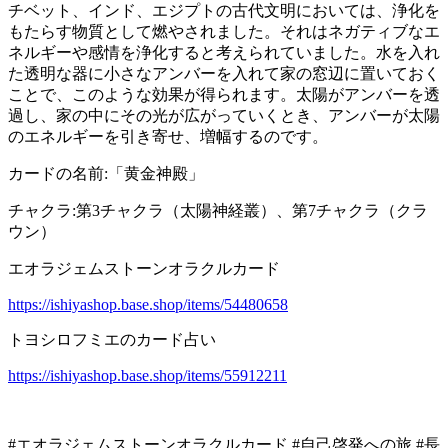
チベット、インド、エジプトの古代文明においては、浄化を
もたらす物質として燃やされました。それはネガティブなエ
ネルギーや感情を浄化すると考えられていました。水を入れ
た透明な器に小さなアンバーを入れて家の窓辺に置いておく
ことで、このような効果が得られます。太陽がアンバーを透
過し、家の中にその光が広がっていくとき、アンバーが太陽
のエネルギーを引き寄せ、増幅するのです。
カードの名前:「黄金神殿」
チャクラ:第3チャクラ（太陽神経叢）、第7チャクラ（クラ
ウン）
エオラジェムストーンオラクルカード
https://ishiyashop.base.shop/items/54480658
トヨシロフミエのカード占い
https://ishiyashop.base.shop/items/55912211
#エオラジェムストーンオラクルカード #自己啓発への旅 #長