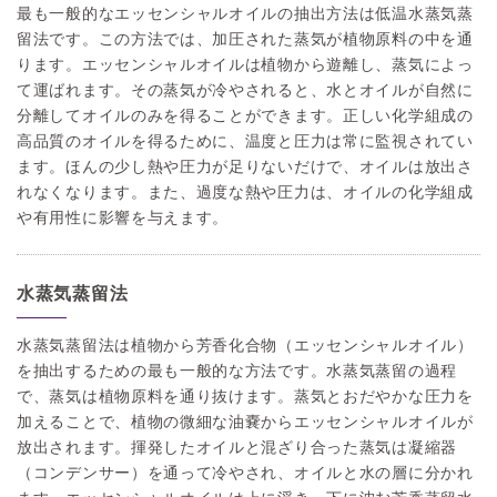
最も一般的なエッセンシャルオイルの抽出方法は低温水蒸気蒸
留法です。この方法では、加圧された蒸気が植物原料の中を通
ります。エッセンシャルオイルは植物から遊離し、蒸気によっ
て運ばれます。その蒸気が冷やされると、水とオイルが自然に
分離してオイルのみを得ることができます。正しい化学組成の
高品質のオイルを得るために、温度と圧力は常に監視されてい
ます。ほんの少し熱や圧力が足りないだけで、オイルは放出さ
れなくなります。また、過度な熱や圧力は、オイルの化学組成
や有用性に影響を与えます。
水蒸気蒸留法
水蒸気蒸留法は植物から芳香化合物（エッセンシャルオイル）
を抽出するための最も一般的な方法です。水蒸気蒸留の過程
で、蒸気は植物原料を通り抜けます。蒸気とおだやかな圧力を
加えることで、植物の微細な油嚢からエッセンシャルオイルが
放出されます。揮発したオイルと混ざり合った蒸気は凝縮器
（コンデンサー）を通って冷やされ、オイルと水の層に分かれ