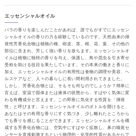
エッセンシャルオイル
バラの香りを楽しんだことがあれば、誰でもがすでにエッセン
シャルオイルの香りの力を経験しているのです。天然由来の揮
発性芳香化合物は植物の種、樹皮、茎、根、花、葉、その他の
部位に含まれ、芳しく強い香りを放ちます。エッセンシャルオ
イルは植物に独特の香りを与え、保護し、鳥や昆虫を引き寄せ
受粉を助ける役目を果たしています。その本来の働きと香りに
加え、エッセンシャルオイルの有用性は食物の調理や美容、ヘ
ルスケアなど、人々の暮らしに長い間利用されてきました。
しかし、芳香化合物とは、そもそも何なのでしょうか？簡単に
言えば、室温で固体または液体の状態から、すばやく気体に変
わる有機成分と言えます。この即座に気化する性質を「揮発
性」と呼びます。エッセンシャルオイルのボトルを開けると、
あなたはその有用な香りにすぐ気づき、少し離れたところから
でも香りを感じることができます。エッセンシャルオイルを構
成する芳香化合物には、空気中にすばやく拡散し、鼻の嗅覚セ
ンサーを直接刺激するという物理的・化学的性質があるからで