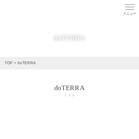
メニ
doTERRA
TOP
>
doTERRA
doTERRA
ドテラ