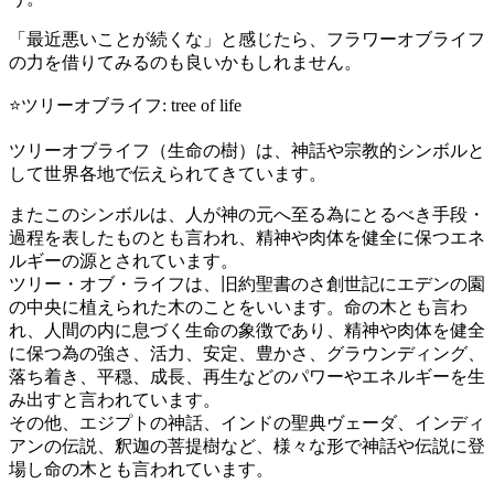
「最近悪いことが続くな」と感じたら、フラワーオブライフ
の力を借りてみるのも良いかもしれません。
⭐️ツリーオブライフ: tree of life
ツリーオブライフ（生命の樹）は、神話や宗教的シンボルと
して世界各地で伝えられてきています。
またこのシンボルは、
人が神の元へ至る為にとるべき手段・
過程を表したものとも言われ、精神や肉体を健全に保つエネ
ルギーの源とされています。
ツリー・オブ・ライフは、旧約聖書のさ創世記にエデンの園
の中央に植えられた木のことをいいます。命の木とも言わ
れ、人間の内に息づく生命の象徴であり、精神や肉体を健全
に保つ為の強さ、活力、安定、豊かさ、グラウンディング、
落ち着き、平穏、成長、再生などのパワーやエネルギーを生
み出すと言われています。
その他、エジプトの神話、インドの聖典ヴェーダ、インディ
アンの伝説、釈迦の菩提樹など、様々な形で神話や伝説に登
場し命の木とも言われています。