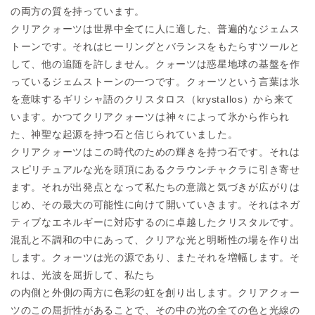
の両方の
質を持っています。
クリアクォーツは世界中全てに人に適した、普遍的なジェムス
トー
ンです。それは
ヒーリングとバランスをもたらすツールと
して、他の追随を許しま
せん。
クォーツは惑星地球の基盤を作
っているジェムストーンの一つです
。クォーツという
言葉は氷
を意味するギリシャ語のクリスタロス（krystall
os）から来て
います。
かつてクリアクォーツは神々によって氷から作られ
た、神聖な起源
を持つ石と信じら
れていました。
クリアクォーツはこの時代のための輝きを持つ石です。それは
スピ
リチュアルな光を
頭頂にあるクラウンチャクラに引き寄せ
ます。
それが出発点となって私たちの意識と気づきが広がりは
じめ、その
最大の可能性に向
けて開いていきます。
それはネガ
ティブなエネルギーに対応するのに卓越したクリスタル
です。
混乱と不調
和の中にあって、クリアな光と明晰性の場を作り出
します。
クォーツは光の源であり、またそれを増幅します。そ
れは、光波を
屈折して、私たち
の内側と外側の両方に色彩の虹を創り出します。
クリアクォー
ツのこの屈折性があることで、その中の光の全ての色
と光線の