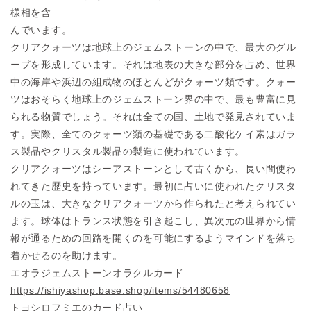
様相を含
んでいます。
クリアクォーツは地球上のジェムストーンの中で、最大のグル
ープ
を形成していま
す。それは地表の大きな部分を占め、世界
中の海岸や浜辺の組成物
のほとんどが
クォーツ類です。
クォー
ツはおそらく地球上のジェムストーン界の中で、最も豊富に
見
られる物質で
しょう。それは全ての国、土地で発見されていま
す。
実際、全てのクォーツ類の基礎である二酸化ケイ素はガラ
ス製品や
クリスタル製品の
製造に使われています。
クリアクォーツはシーアストーンとして古くから、長い間使わ
れて
きた歴史を持って
います。最初に占いに使われたクリスタ
ルの玉は、大きなクリアク
ォーツから作られ
たと考えられてい
ます。
球体はトランス状態を引き起こし、異次元の世界から情
報が通るた
めの回路を開くの
を可能にするようマインドを落ち
着かせるのを助けます。
エオラジェムストーンオラクルカード
https://ishiyashop.base.shop/i
tems/54480658
トヨシロフミエのカード占い