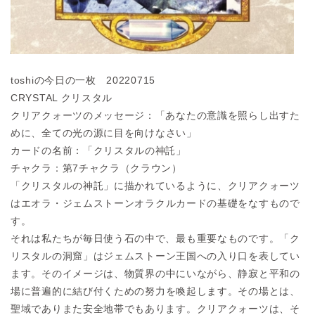
toshiの今日の一枚 20220715
CRYSTAL クリスタル
クリアクォーツのメッセージ：「あなたの意識を照らし出すた
めに
、全ての光の源に
目を向けなさい」
カードの名前：「クリスタルの神託」
チャクラ：第7チャクラ（クラウン）
「クリスタルの神託」に描かれているように、クリアクォーツ
はエ
オラ・ジェムス
トーンオラクルカードの基礎をなすもので
す。
それは私たちが毎日使う石の中で、最も重要なものです。「ク
リス
タルの洞窟」は
ジェムストーン王国への入り口を表してい
ます。
そのイメージは、物質界の中にいながら、静寂と平和の
場に普遍的
に結び付くための
努力を喚起します。
その場とは、
聖域でありまた安全地帯でもあります。クリアクォー
ツは、そ