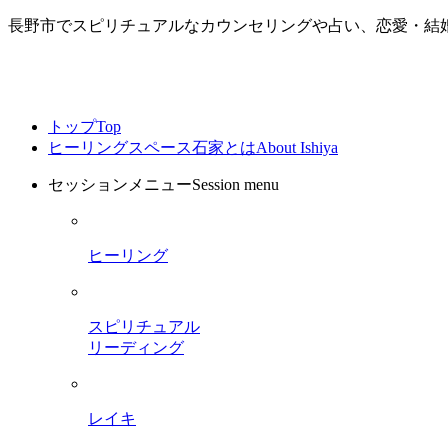
長野市でスピリチュアルなカウンセリングや占い、恋愛・結
トップ
Top
ヒーリングスペース石家とは
About Ishiya
セッションメニュー
Session menu
ヒーリング
スピリチュアル
リーディング
レイキ