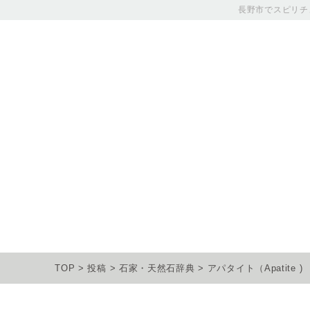
長野市でスピリチ
TOP
>
投稿
>
石家・天然石辞典
>
アパタイト（Apatite 