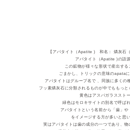
【アパタイト（Apatite ) 和名： 燐灰
アパタイト（Apatite )
の語
この鉱物が様々な形状で産出する
ごまかし、トリックの意味のapata
アパタイトはグループ名で 、同族に多くの
フッ素燐灰石に分類されるものが中でももっと
黄色はアスパガラススト
緑色はモロキサイトの別名で呼ば
アパタイトという名前から「歯」や
をイメージする方が多いと思
実はアパタイトは歯の成分の一つであり、物