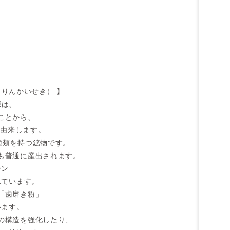
石（りんかいせき） 】
源は、
ことから、
に由来します。
種類を持つ鉱物です。
も普通に産出されます。
ーン
れています。
「歯磨き粉」
います。
の構造を強化したり、