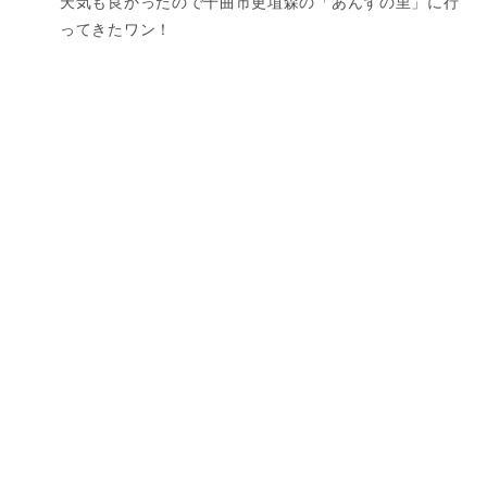
天気も良かったので千曲市更埴森の「あんずの里」に行
ってきたワン！