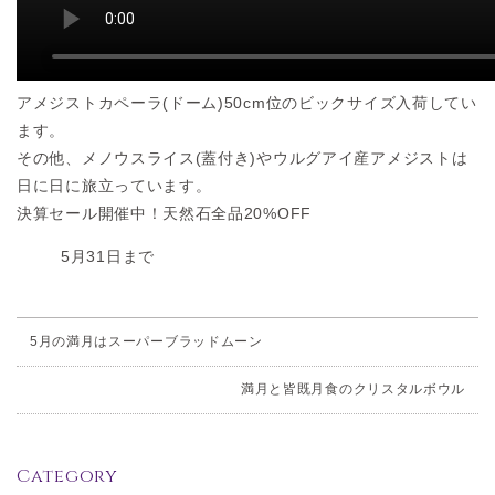
アメジストカペーラ(ドーム)50cm位のビックサイズ入荷してい
ます。
その他、メノウスライス(蓋付き)やウルグアイ産アメジストは
日に日に旅立っています。
決算セール開催中！天然石全品20%OFF
5月31日まで
5月の満月はスーパーブラッドムーン
満月と皆既月食のクリスタルボウル
Category