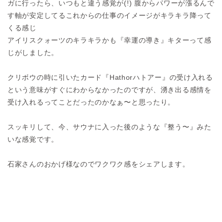
ガに行ったら、いつもと違う感覚が
(!)
腹からパワーが漲るんで
す
軸が安定してる
これからの仕事のイメージがキラキラ降って
くる感じ
アイリスクォーツのキラキラかも
『幸運の導き』キターって感
じがしました。
クリボウ
の時に引いたカード『
Hathor
ハトアー』の受け入れる
という意味がすぐにわからなかったのですが、湧き出る感情を
受け入れるってことだったのかなぁ〜と思ったり。
スッキリして、今、サウナに入った後のような『整う〜』みた
いな感覚です。
石家さんのおかげ様なのでワクワク感をシェア
します。