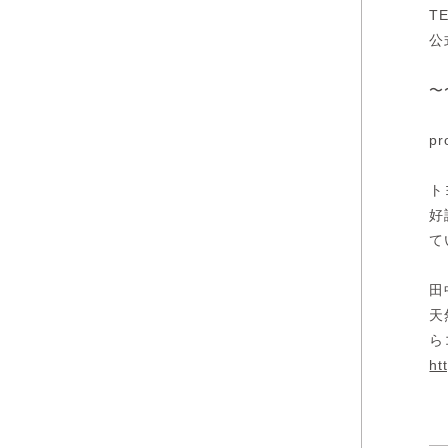
TE
公
〜
pr
ト
好
て
田
天
ら
ht