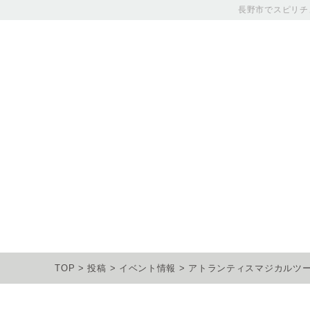
長野市でスピリチ
TOP
>
投稿
>
イベント情報
>
アトランティスマジカルツ