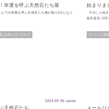
！幸運を呼ぶ天然石たち展
始まりま
んでの幸運を呼ぶ天然石たち展が残り2日になり
今日こら始ま
急百貨店 10月3
報,お知らせ,ブログ
イベント情
2024.09.26
update
ぶ天然石たち
メールリ