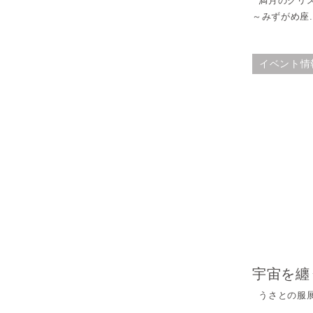
満月のクリスタ
～みずがめ座..
イベント情
宇宙を纏
うさとの服展in