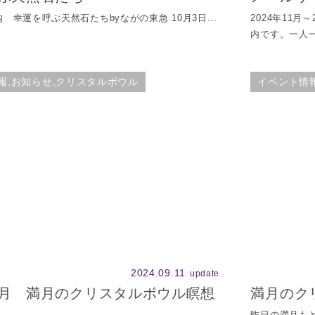
幸運を呼ぶ天然石たちbyながの東急 10月3日...
2024年11月
内です。一人一
報,お知らせ,クリスタルボウル
イベント情
2024.09.11
update
月 満月のクリスタルボウル瞑想
満月のク
昨日の満月も