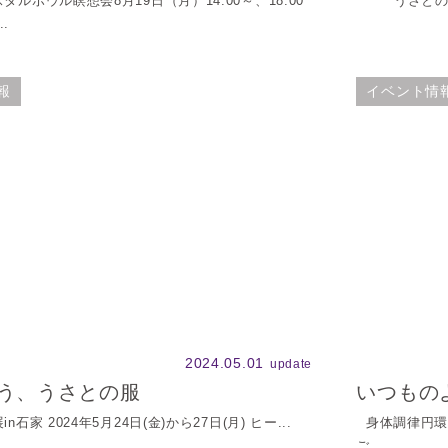
ルボウル瞑想会8月19日（月）14:00～、18:00
うさとの服の
.
報
イベント情
2024.05.01
update
う、うさとの服
いつもの
石家 2024年5月24日(金)から27日(月) ヒー...
身体調律円環
ご...