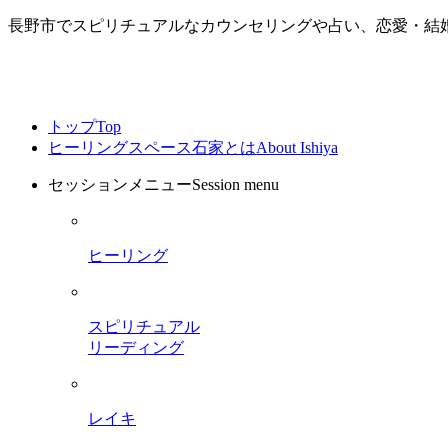
長野市でスピリチュアルなカウンセリングや占い、恋愛・結
トップ
Top
ヒーリングスペース石家とは
About Ishiya
セッションメニュー
Session menu
ヒーリング
スピリチュアル
リーディング
レイキ