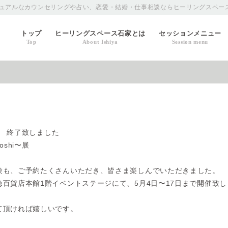
ュアルなカウンセリングや占い、恋愛・結婚・仕事相談ならヒーリングスペー
トップ
ヒーリングスペース石家とは
セッションメニュー
Top
About Ishiya
Session menu
〜展 終了致しました
shi〜展
験も、ご予約たくさんいただき、皆さま楽しんでいただきました。
百貨店本館1階イベントステージにて、5月4日〜17日まで開催致
て頂ければ嬉しいです。