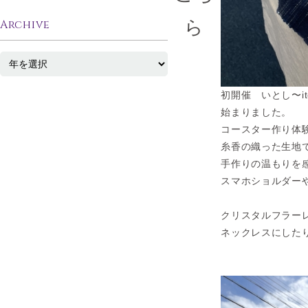
ら
Archive
初開催 いとし〜ito
始まりました。
コースター作り体
糸香の織った生地でk
手作りの温もりを
スマホショルダー
クリスタルフラーレ
ネックレスにした