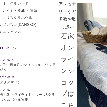
オラクルカード
アクセサ
レイキ・Reiki・霊気
リーなど
クリスタルボウル
多数お取
ダンスコ(DANSKO)
り扱い
エッセンス
石家
オン
New Post
ライ
2026.07.22
7月29日満月のクリスタルボウル瞑
ンシ
想会
2026.07.21
ョッ
アクアマリン
2026.07.15
プは
野尻湖トワイライトクルーズ&クリ
スタルボウル瞑想
こち