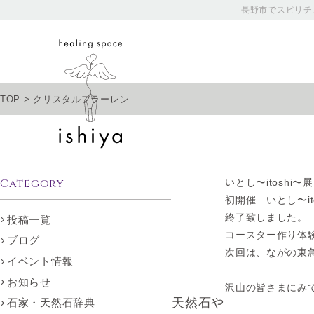
長野市でスピリチ
TOP
>
クリスタルフラーレン
Category
いとし〜itoshi
初開催 いとし〜ito
終了致しました。
投稿一覧
コースター作り体
ブログ
次回は、ながの東急
イベント情報
お知らせ
沢山の皆さまにみ
天然石や
石家・天然石辞典