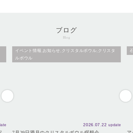
ブログ
Blog
タ
イベント情報,お知らせ,クリスタルボウル,クリスタ
ルボウル
2026.07.22
date
update
宙
7月29日満月のクリスタルボウル瞑想会
ア