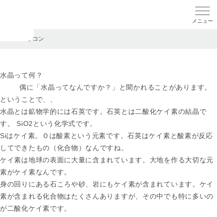
メニ
TOP
>
シリコン
水晶って何？
偶に「水晶ってなんですか？」と聞かれることがあります。
ということで、、
水晶とは鉱物学的には石英です。石英とは二酸化ケイ素の結晶で
す。 SiO2という化学式です。
Siはケイ素。Ｏは酸素という元素です。石英はケイ素と酸素が反応
してできたもの（化合物）なんですね。
ケイ素は地球の表面に大量に含まれています。大地を作る大切な元
素がケイ素なんです。
身の回りにある石ころや砂、岩にもケイ素が含まれています。ケイ
素が含まれる化合物はたくさんありますが、その中でも特に多いの
が二酸化ケイ素です。