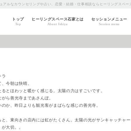
ュアルなカウンセリングや占い、恋愛・結婚・仕事相談ならヒーリングスペー
トップ
ヒーリングスペース石家とは
セッションメニュー
Top
About Ishiya
Session menu
キラ
て、今朝は快晴。
たるとほわッと暖かく感じる。太陽の力はすごいです。
ながら善光寺まであさんぽ。
いのか、昨日よりも観光客がまばらな感じの善光寺。
ると、東向きの店内には虹がたくさん。太陽の光がサンキャッチャー
」が大切。。