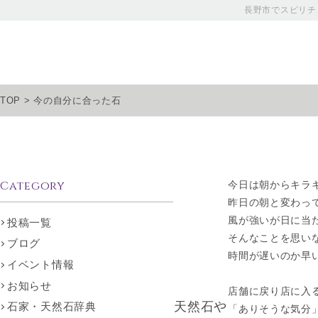
長野市でスピリチ
TOP
>
今の自分に合った石
Category
今日は朝からキラ
昨日の朝と変わっ
風が強いが日に当
投稿一覧
そんなことを思い
ブログ
時間が遅いのか早
イベント情報
お知らせ
店舗に戻り店に入
天然石や
石家・天然石辞典
「ありそうな気分