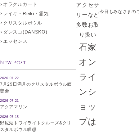
オラクルカード
アクセサ
今日もみなさまの
レイキ・Reiki・霊気
リーなど
クリスタルボウル
多数お取
ダンスコ(DANSKO)
り扱い
エッセンス
石家
オン
New Post
ライ
2026.07.22
7月29日満月のクリスタルボウル瞑
ンシ
想会
2026.07.21
ョッ
アクアマリン
2026.07.15
プは
野尻湖トワイライトクルーズ&クリ
スタルボウル瞑想