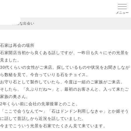
メニ
TOP
>
偶然な出会い
石家は再会の場所
石家開店当初から良くある話しですが、一昨日も久々にその光景を
見ました。
30代くらいの女性がご来店。探しているものや状況をお聞きしなが
ら数秘を見て、今合っていりる石をチョイス。
お守り石として製作していたら、今度は一組のご家族がご来店。
そしたら、「久ぶりだね〜」と、最初のお客さんと、入って来たご
家族の奥さん。
2年くらい前に会社の先輩後輩とのこと。
「ここで会うなんて〜」「石はドンドン利用しなきゃ」とか嬉そう
に話して昔話しから近況を話していました。
今までこういう光景を石家でたくさん見て来ています。