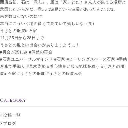
開店当初、石は「意志」、屋は「家」とたくさん人が集まる場所と
意図したからかな。意志は波動だから波長があったんだよね。
来客数は少ないのに^^;
本当にこういう場面多くて見ていて嬉しいな（笑）
うさとの服展in石家
11月25日から28日まで
うさとの服との出会いがありますように！
#再会が楽しみ #偶然の再会
#石家ユニバーサルマインド #石家 #ヒーリングスペース石家 #手紡
ぎ糸で手織り #草木染め #着心地良い服 #地球を纏う #うさとの服
展in石家 #うさとの服展 #うさとの服展示会
Category
投稿一覧
ブログ