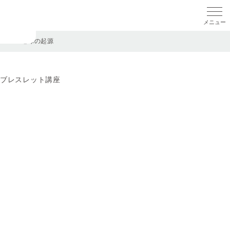
メニ
TOP
>
地球の起源
ブレスレット講座