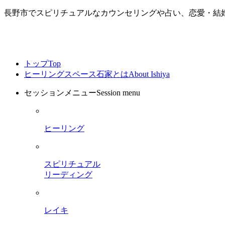
長野市でスピリチュアルなカウンセリングや占い、恋愛・結
トップ
Top
ヒーリングスペース石家とは
About Ishiya
セッションメニュー
Session menu
ヒーリング
スピリチュアル
リーディング
レイキ