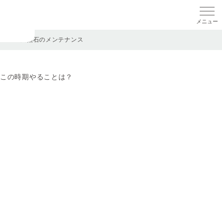
メニ
TOP
>
天然石のメンテナンス
この時期やることは？