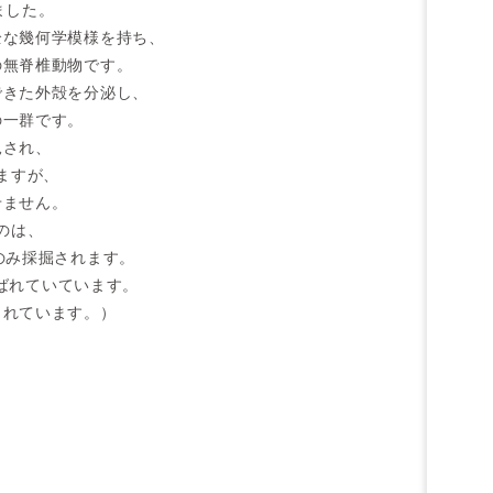
ました。
全な幾何学模様を持ち、
の無脊椎動物です。
できた外殻を分泌し、
の一群です。
見され、
ますが、
せません。
のは、
のみ採掘されます。
呼ばれていています。
されています。）