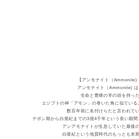
【アンモナイト（Ammonite)
アンモナイト（Ammonite)
は
生命と豊穣の羊の頭を持っ
エジプトの神「アモン」の巻いた角に似ている
数百年前に名付けらたと言われて
デボン期から白亜紀までの3億4千年という長い期
アンアモナイトが生息していた最後
白亜紀という地質時代のもっとも末