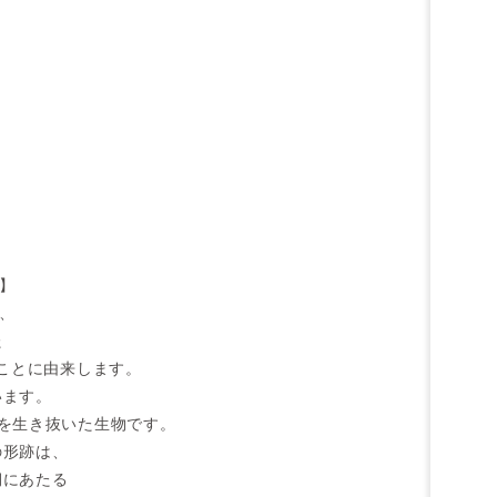
 】
、
た
ことに由来します。
います。
間を生き抜いた生物です。
の形跡は、
期にあたる