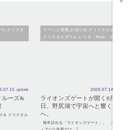
ウル,クリスタ
イベント情報,お知らせ,クリスタルボウル,
クリスタルボウル,レイキ・Reiki・霊気
6.07.15
2026.07.14
update
update
クルーズ&
ライオンズゲートが開く8月8
想
日。野尻湖で宇宙へと響く旅
へ。
＆ クリスタル
毎年訪れる「ライオンズゲート」。 スピリチ
ュアルな世界では、7...