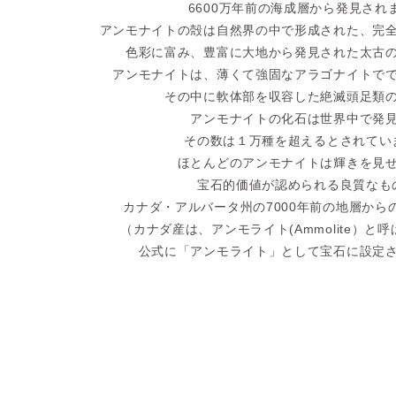
6600万年前の海成層から発見され
アンモナイトの殻は自然界の中で形成された、完
色彩に富み、豊富に大地から発見された太古
アンモナイトは、薄くて強固なアラゴナイトで
その中に軟体部を収容した絶滅頭足類
アンモナイトの化石は世界中で発
その数は１万種を超えるとされてい
ほとんどのアンモナイトは輝きを見
宝石的価値が認められる良質なも
カナダ・アルバータ州の7000年前の地層から
（カナダ産は、アンモライト(Ammolite）と
公式に「アンモライト」として宝石に設定