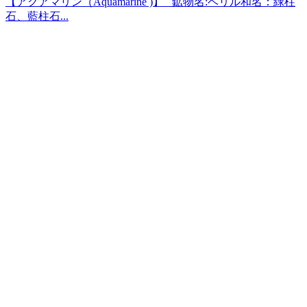
【アクアマリン（Aquamarine )】 鉱物名:ベリル和名：緑柱
石、藍柱石...