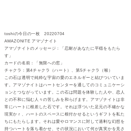
toshiの今日の一枚 20220704
AMAZONITE アマゾナイト
アマゾナイトのメッセージ：「忍耐があなたに平穏をもたら
す」
カードの名前：「無限への窓」
チャクラ：第4チャクラ（ハート）、第5チャクラ（喉）
この石は透明で純粋な宇宙の愛のエネルギーと結びついていま
す。
アマゾナイトは
ハートセンターを通してのコミュニケーシ
ョンとつながっています
。
この石は問題を体験した人や、恋人
との不和に悩む人々の苦しみを
和らげます。アマ
ゾナイトは非
常にハートに根差した石です。
それは浮ついた足元の不確かな
現実かｒ、ハートのスペースに根付
かせるというギフ
トを私た
ちにもたらします。
それは愛やロマンスに対して過剰な幻想を
持つハートを落ち着かせ
、その状況におい
て何が真実かを見さ