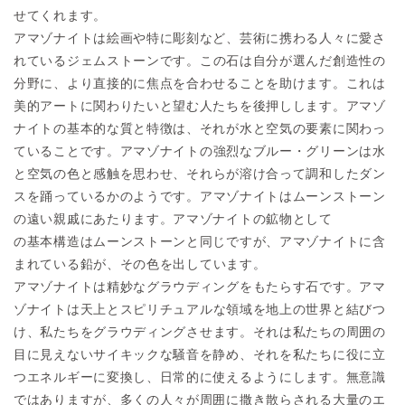
せてくれます。
アマゾナイトは絵画や特に彫刻など、芸術に携わる人々に愛さ
れて
いるジェムストー
ンです。
この石は自分が選んだ創造性の
分野に、より直接的に焦点を合わせ
ることを助けま
す。これは
美的アートに関わりたいと望む人たちを後押しします。
アマゾ
ナイトの基本的な質と特徴は、それが水と空気の要素に関わ
っ
ていることで
す。アマゾナイトの強烈なブルー・グリーンは水
と空気の色と感触
を思わせ、それら
が溶け合って調和したダン
スを踊っているかのようです。
アマゾナイトはムーンストーン
の遠い親戚にあたります。アマゾナ
イトの鉱物として
の基本構造はムーンストーンと同じですが、アマゾナイトに含
まれ
ている鉛が、その
色を出しています。
アマゾナイトは精妙なグラウディングをもたらす石です。アマ
ゾナ
イトは天上とスピ
リチュアルな領域を地上の世界と結びつ
け、私たちをグラウディン
グさせます。
それは私たちの周囲の
目に見えないサイキックな騒音を静め、それ
を私たちに役に立
つエネルギーに変換し、日常的に使えるようにします。
無意識
ではありますが、多くの人々が周囲に撒き散らされる大量の
エ