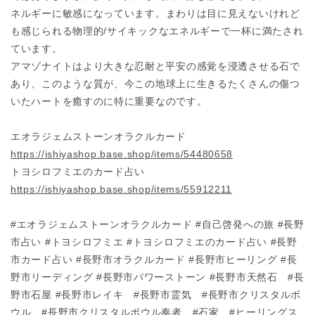
ネルギーに敏感
になっています。まわりは目に見えないけれど
も感じられる物理的
/サイキックなエ
ネルギーで一杯に満たされ
ています。
アマゾナイトはより大きな忍耐と平安の感覚を浸透させる石で
あり
、このような質
が、今この地球上に生きるたくさんの傷つ
いたハートを癒すのに特
に重要なのです。
エオラジェムストーンオラクルカード
https://ishiyashop.base.shop/items/54480658
トヨシロフミエのカード占い
https://ishiyashop.base.shop/items/55912211
#エオラジェムストーンオラクルカード #自己啓発への旅 #長野
市占い #トヨシロフミエ #トヨシロフミエのカード占い #長野
市カード占い #長野市オラクル
カード #長野市ヒーリング #長
野市リーディング #長野市パワーストーン #長野市天然石 #長
野市石屋 #長野市レイキ #長野市霊気 #長野市クリスタルボ
ウル #長野市クリスタルボウル奏者 #石家 #ヒーリングス