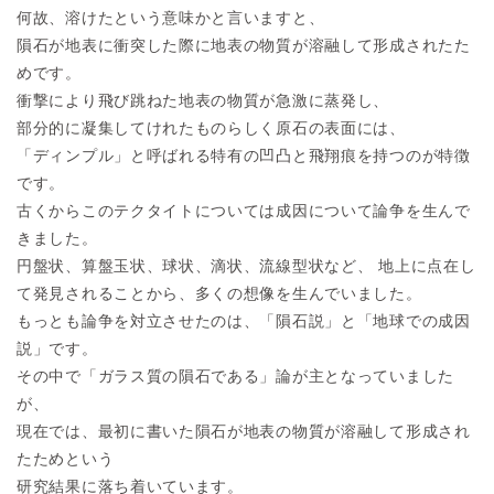
何故、溶けたという意味かと言いますと、
隕石が地表に衝突した際に地表の物質が溶融して形成されたた
めです。
衝撃により飛び跳ねた地表の物質が急激に蒸発し、
部分的に凝集してけれたものらしく原石の表面には、
「ディンプル」と呼ばれる特有の凹凸と飛翔痕を持つのが特徴
です。
古くからこのテクタイトについては成因について論争を生んで
きました。
円盤状、算盤玉状、球状、滴状、流線型状など、 地上に点在し
て発見されることから、多くの想像を生んでいました。
もっとも論争を対立させたのは、「隕石説」と「地球での成因
説」です。
その中で「ガラス質の隕石である」論が主となっていました
が、
現在では、最初に書いた隕石が地表の物質が溶融して形成され
たためという
研究結果に落ち着いています。