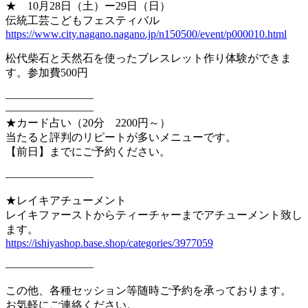
★ 10月28日（土）ー29日（日）
伝統工芸こどもフェスティバル
https://www.city.nagano.nagano
.jp/n150500/event/p000010.html
松代柴石と天然石を使ったブレスレット作り体験ができま
す。参加
費500円
————————
————————
★カード占い（20分 2200円～）
当たると評判のリピートが多いメニューです。
【前日】までにご予約ください。
————————
★レイキアチューメント
レイキファーストからティーチャーまでアチューメント致し
ます。
https://ishiyashop.base.shop/c
ategories/3977059
————————
この他、各種セッション等随時ご予約を承っております。
お気軽にご連絡ください。