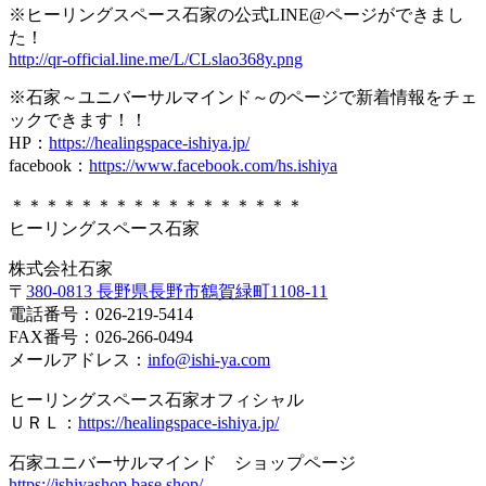
※ヒーリングスペース石家の公式LINE@ページができまし
た！
http://qr-official.line.me/L/C
Lslao368y.png
※石家～ユニバーサルマインド～のページで新着情報をチェ
ックで
きます！！
HP：
https://healingspace-ishiya
.jp/
facebook：
https://www.facebook.
com/hs.ishiya
＊＊＊＊＊＊＊＊＊＊＊＊＊＊＊＊＊
ヒーリングスペース石家
株式会社石家
〒
380-0813 長野県長野市鶴賀緑町1108-11
電話番号：026-219-5414
FAX番号：026-266-0494
メールアドレス：
info@ishi-ya.com
ヒーリングスペース石家オフィシャル
ＵＲＬ：
https://healingspace-ishiy
a.jp/
石家ユニバーサルマインド ショップページ
https://ishiyashop.base.shop/