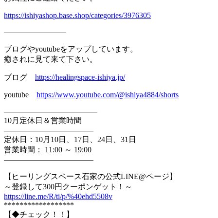
https://ishiyashop.base.shop/c
ategories/3976305
————————
ブログやyoutubeをアップしています。
癒されに見て来て下さい。
ブログ
https://healingspace-ishiya.jp
/
youtube
https://www.youtube.com/@ishiy
a4884/shorts
——————————
——
10月定休日＆営業時間
——————————
—–
定休日：10月10日、17日、24日、31日
営業時間： 11:00 ～ 19:00
——————————
—–
【ヒーリングスペース石家の公式LINE@ページ】
～登録して300円クーポンゲット！～
https://line.me/R/ti/p/%40ehd5
508v
******************
【◆チェック！！】