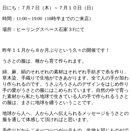
日にち：７月７日（木）～７月１０日（日）
時間：11:00～19:00（18時半までのご来店）
場所：ヒーリングスペース石家３Fにて
昨年１１月から８か月ぶりという久々の開催です！
うさとの服は、種から育て作られます。
綿、麻、絹のそれぞれの素材はそれぞれ手紡ぎで糸を作り、
草木染、手織りで生地ができあがります。全て人の手が加わ
り作られるのです。うさぶろうさんのデザインをはじめ作り
手の愛がうさとの服にはこめられています。自然の中で育っ
た素材から私たち地球で生きている人の手で作られるうさと
の服は、まさに地球を纏うということです。
地球から人へ、人から人へ伝えられるメッセージをうさとの
服を通して体感して頂ければと思います。
手作りだからこそ一つ一つが一点もの。生地も同じものがで