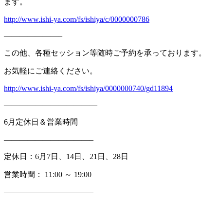
ます。
http://www.ishi-ya.com/fs/ishiya/c/0000000786
———————–
この他、各種セッション等随時ご予約を承っております。
お気軽にご連絡ください。
http://www.ishi-ya.com/fs/ishiya/0000000740/gd11894
————————————
6
月定休日＆営業時間
———————————–
定休日：
6
月
7
日、
14
日、
21
日、
28
日
営業時間：
11:00
～
19:00
———————————–