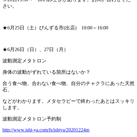
さい。
★
6
月
25
日（土）びんずる市(出店)
10:00
～
16:00
★
6
月
26
日（日）、
27
日（月）
波動測定メタトロン
身体の波動がずれている箇所はないか？
合う食べ物、合わない食べ物、自分のチャクラにあった天然
石、
などがわかります。メタセラピーで終わったあとはスッキリ
します。
波動測定メタトロン予約制
http://www.ishi-ya.com/fs/ishiya/20201224m