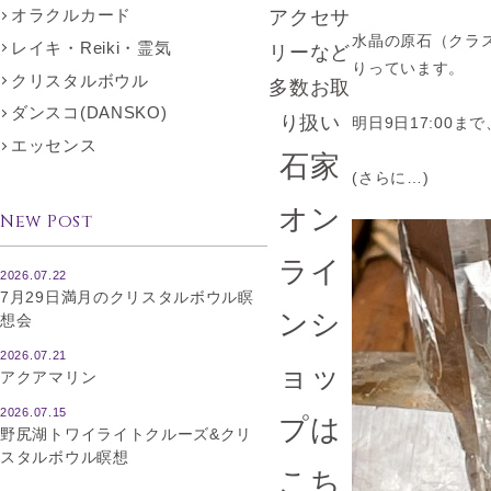
オラクルカード
アクセサ
水晶の原石（クラ
レイキ・Reiki・霊気
リーなど
りっています。
クリスタルボウル
多数お取
ダンスコ(DANSKO)
り扱い
明日9日17:00
エッセンス
石家
(さらに…)
オン
New Post
ライ
2026.07.22
7月29日満月のクリスタルボウル瞑
ンシ
想会
2026.07.21
ョッ
アクアマリン
2026.07.15
プは
野尻湖トワイライトクルーズ&クリ
スタルボウル瞑想
こち