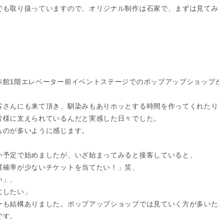
でも取り扱っていますので、オリジナル制作は石家で、まずは見てみ
本館1階エレベーター前イベントステージでのポップアップショップ
客さんにも来て頂き、馴染みもありホッとする時間を作ってくれたり
皆様に支えられているんだと実感した日々でした。
ものが多いように感じます。
い予定で始めましたが、いざ始まってみると接客していると、
選確率が少ないチケットを当てたい！」笑、
い」、
にしたい」
ーも結構ありました。ポップアップショップでは見ていく方が多いた
です。