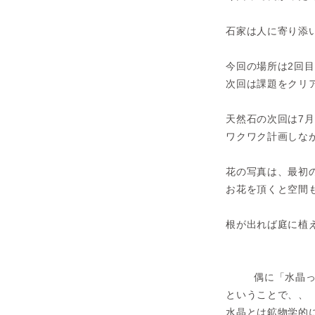
石家は人に寄り添
今回の場所は2回
次回は課題をクリ
天然石の次回は7
ワクワク計画しな
花の写真は、最初
お花を頂くと空間
根が出れば庭に植
偶に「水晶
ということで、、
水晶とは鉱物学的に