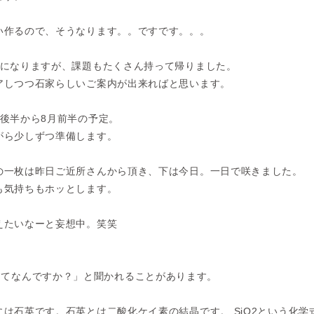
い作るので、そうなります。。ですです。。。
目になりますが、課題もたくさん持って帰りました。
アしつつ石家らしいご案内が出来ればと思います。
月後半から8月前半の予定。
がら少しずつ準備します。
の一枚は昨日ご近所さんから頂き、下は今日。一日で咲きました。
も気持ちもホッとします。
えたいなーと妄想中。笑笑
ってなんですか？」と聞かれることがあります。
は石英です。石英とは二酸化ケイ素の結晶です。 SiO2という化学