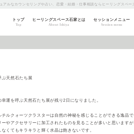
ュアルなカウンセリングや占い、恋愛・結婚・仕事相談ならヒーリングスペー
トップ
ヒーリングスペース石家とは
セッションメニュー
Top
About Ishiya
Session menu
呼ぶ天然石たち展
の幸運を呼ぶ天然石たち展が残り2日になりました。
ルチルクォーツクラスターは自然の神秘を感じることができる逸品で
リーやアクセサリーに加工されたものを見ることが多いと思いますが
しなくてもキラキラと輝く水晶は飽きないです。