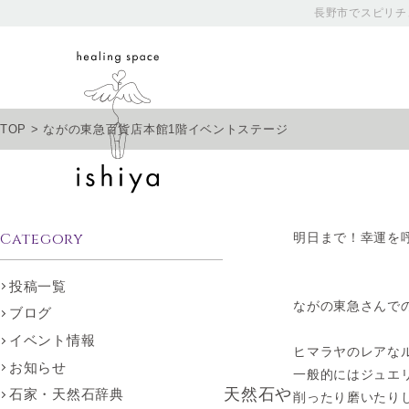
長野市でスピリチ
TOP
>
ながの東急百貨店本館1階イベントステージ
Category
明日まで！幸運を
投稿一覧
ながの東急さんで
ブログ
イベント情報
ヒマラヤのレアな
お知らせ
一般的にはジュエ
天然石や
石家・天然石辞典
削ったり磨いたり