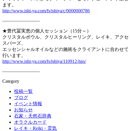
ます。
http://www.ishi-ya.com/fs/ishi
ya/c/0000000786
————————
★豊代冨実恵の個人セッション（15分～）
クリスタルボウル、クリスタルヒーリング、レイキ、アクセ
スバー
ズ、
エッセンシャルオイルなどの施術をクライアントに合わせて
行いま
す。
http://www.ishi-ya.com/fs/ishi
ya/110912-hps/
————————
Category
投稿一覧
ブログ
イベント情報
お知らせ
石家・天然石辞典
オラクルカード
レイキ・Reiki・霊気