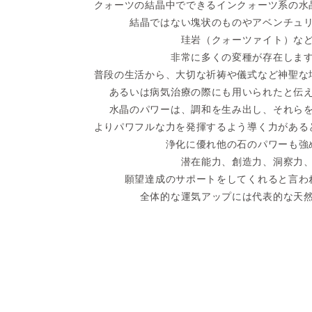
クォーツの結晶中でできるインクォーツ系の水
結晶ではない塊状のものやアベンチュ
珪岩（クォーツァイト）な
非常に多くの変種が存在しま
普段の生活から、大切な祈祷や儀式など神聖な
あるいは病気治療の際にも用いられたと伝
水晶のパワーは、調和を生み出し、それら
よりパワフルな力を発揮するよう導く力がある
浄化に優れ他の石のパワーも強
潜在能力、創造力、洞察力
願望達成のサポートをしてくれると言わ
全体的な運気アップには代表的な天