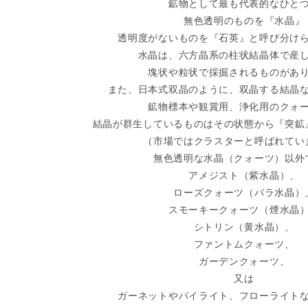
鉱物として最も代表的なひと
無色透明のものを『水晶』
透明度がないものを『石英』と呼び分け
水晶は、六方晶系の柱状結晶体で産
塊状や粒状で採掘されるものがあ
また、日本式双晶のように、双晶する結晶
鉱物標本や観賞用、浄化用のクォ
結晶が群生しているものはその状態から『突鉱
（市場ではクラスターと呼ばれてい
無色透明な水晶（クォーツ）以外
アメジスト（紫水晶）、
ローズクォーツ（バラ水晶）
スモーキークォーツ（煙水晶
シトリン（黄水晶）、
ファントムクォーツ、
ガーデンクォーツ、
又は
ガーネットやパイライト、フローライト