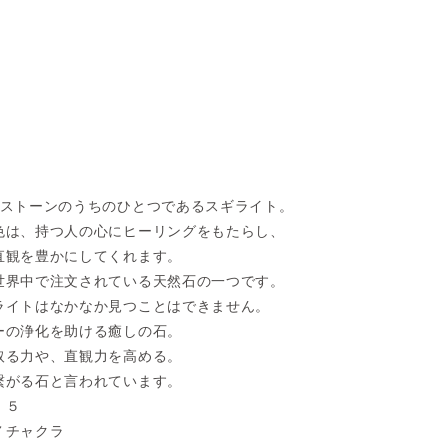
グストーンのうちのひとつであるスギライト。
色は、持つ人の心にヒーリングをもたらし、
直観を豊かにしてくれます。
世界中で注文されている天然石の一つです。
ライトはなかなか見つことはできません。
ーの浄化を助ける癒しの石。
取る力や、直観力を高める。
繋がる石と言われています。
．５
７チャクラ