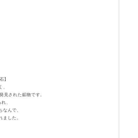
杉石】
く、
て発見された鉱物です。
られ、
ちなんで、
れました。