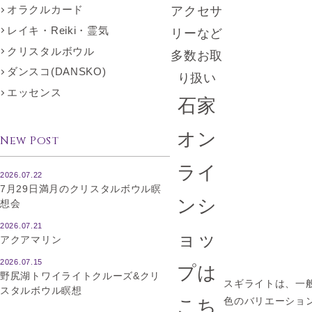
オラクルカード
アクセサ
レイキ・Reiki・霊気
リーなど
クリスタルボウル
多数お取
ダンスコ(DANSKO)
り扱い
エッセンス
石家
オン
New Post
ライ
2026.07.22
7月29日満月のクリスタルボウル瞑
ンシ
想会
2026.07.21
ョッ
アクアマリン
2026.07.15
プは
野尻湖トワイライトクルーズ&クリ
スギライトは、一
スタルボウル瞑想
色のバリエーショ
こち