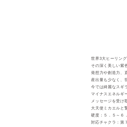
世界3大ヒーリン
その深く美しい紫
発想力や創造力、
産出量も少なく、
今では綺麗なスギ
マイナスエネルギ
メッセージを受け
大天使ミカエルと
硬度：５．５～６
対応チャクラ：第