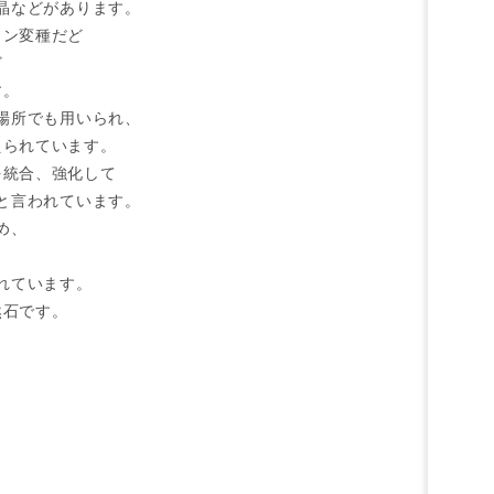
晶などがあります。
リン変種だど
ど
す。
場所でも用いられ、
えられています。
を統合、強化して
と言われています。
め、
、
れています。
然石です。