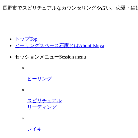
長野市でスピリチュアルなカウンセリングや占い、恋愛・結
トップ
Top
ヒーリングスペース石家とは
About Ishiya
セッションメニュー
Session menu
ヒーリング
スピリチュアル
リーディング
レイキ